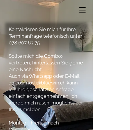
Kontaktieren Sie mich für Ihre
Terminanfrage telefonisch
unter
078 607 63 75
.
Sollte mich die Combox
vertreten, hinterlassen Sie gerne
eine Nachricht.
Auch via
Whatsapp
oder
E-Mail
an
cosimosli@bluewin.ch
kann
ich Ihre geschätzten Anfrage
einfach entgegennehmen. Ich
werde mich rasch-möglichst bei
Ihnen melden.
Montag - Freitag nach
Vereinbarung